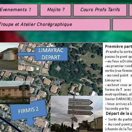
Evenements 1
Mojito ?
Cours Profs Tarifs
Troupe et Atelier Chorégraphique